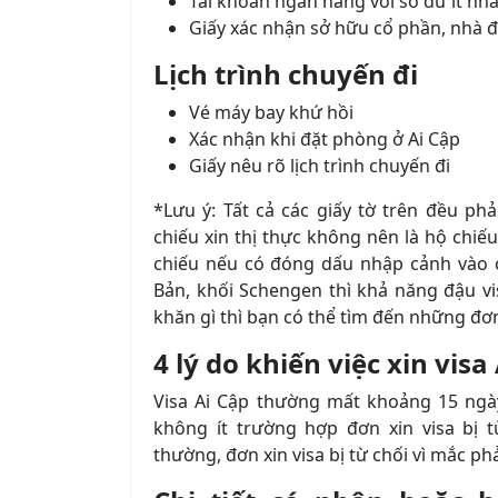
Tài khoản ngân hàng với số dư ít nhấ
Giấy xác nhận sở hữu cổ phần, nhà đất
Lịch trình chuyến đi
Vé máy bay khứ hồi
Xác nhận khi đặt phòng ở Ai Cập
Giấy nêu rõ lịch trình chuyến đi
*Lưu ý: Tất cả các giấy tờ trên đều ph
chiếu xin thị thực không nên là hộ chiếu
chiếu nếu có đóng dấu nhập cảnh vào 
Bản, khối Schengen thì khả năng đậu vi
khăn gì thì bạn có thể tìm đến những đơ
4 lý do khiến việc xin visa
Visa Ai Cập thường mất khoảng 15 ngày
không ít trường hợp đơn xin visa bị 
thường, đơn xin visa bị từ chối vì mắc ph