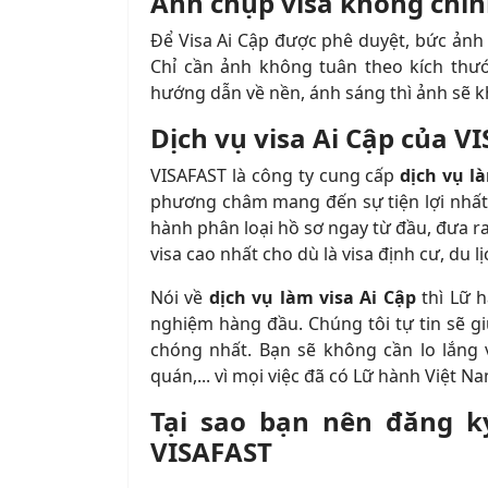
Ảnh chụp visa không chín
Để Visa Ai Cập được phê duyệt, bức ảnh 
Chỉ cần ảnh không tuân theo kích thư
hướng dẫn về nền, ánh sáng thì ảnh sẽ k
Dịch vụ visa Ai Cập của V
VISAFAST là công ty cung cấp
dịch vụ l
phương châm mang đến sự tiện lợi nhất 
hành phân loại hồ sơ ngay từ đầu, đưa ra
visa cao nhất cho dù là visa định cư, du 
Nói về
dịch vụ làm visa Ai Cập
thì Lữ 
nghiệm hàng đầu. Chúng tôi tự tin sẽ g
chóng nhất. Bạn sẽ không cần lo lắng v
quán,... vì mọi việc đã có Lữ hành Việt N
Tại sao bạn nên đăng k
VISAFAST