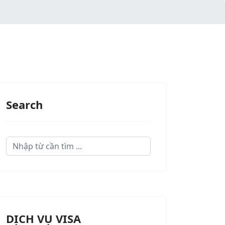
Search
Search
...
DỊCH VỤ VISA