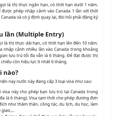
gọi là thị thực ngắn hạn, có thời hạn dưới 1 năm.
hỉ được phép nhập cảnh vào Canada 1 lần với thời
ỏi Canada và có ý định quay lại, đòi hỏi phải đăng ký
 lần (Multiple Entry)
i là thị thực dài hạn, có thời hạn lên đến 10 năm.
isa nhập cảnh nhiều lần vào Canada trong khoảng
gian lưu trú tối đa vẫn là 6 tháng. Để đạt được thị
 chiếu còn hiệu lực ít nhất 6 tháng.
i nào?
hiện nay nước này đang cấp 3 loại visa như sau:
i visa này cho phép bạn lưu trú tại Canada trong
 đa là 6 tháng). Visa tạm thời cho phép đương đơn
ch như thăm thân, công tác, du lịch, du học, làm
i giao,…