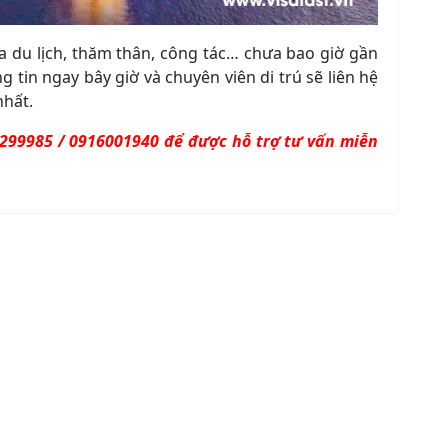
da du lịch, thăm thân, công tác… chưa bao giờ gần
g tin ngay bây giờ và chuyên viên di trú sẽ liên hệ
nhất.
3299985
/
0916001940
để được hỗ trợ tư vấn miễn
mới cập nhật
Fanpage