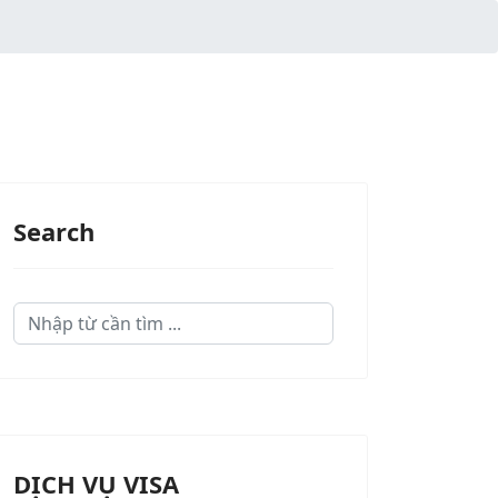
Search
Search
...
DỊCH VỤ VISA