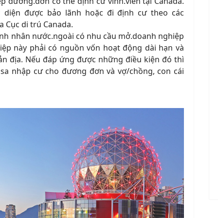
hép đương
.
đơn có thể định cư vĩnh
.
viễn tại Canada.
c diện được bảo lãnh hoặc đi định cư theo các
 Cục di trú Canada.
anh nhân nước
.
ngoài có nhu cầu mở
.
doanh nghiệp
ệp này phải có nguồn vốn hoạt động dài hạn và
ản địa. Nếu đáp ứng được những điều kiện đó thì
isa nhập cư cho đương đơn và vợ/chồng, con cái