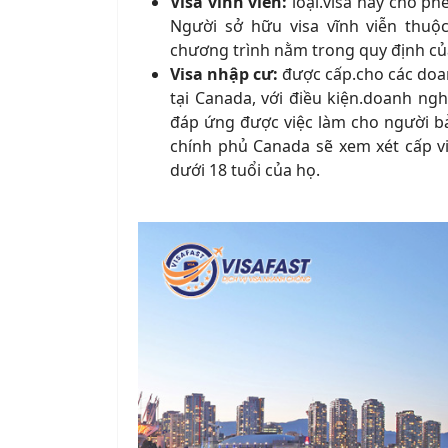
Visa vĩnh viễn:
loại
.
visa này cho p
Người sở hữu visa vĩnh viễn thuộ
chương trình nằm trong quy định của
Visa nhập cư:
được cấp
.
cho các do
tại Canada, với điều kiện
.
doanh nghi
đáp ứng được việc làm cho người b
chính phủ Canada sẽ xem xét cấp v
dưới 18 tuổi của họ.